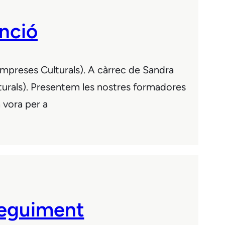
enció
Empreses Culturals). A càrrec de Sandra
lturals). Presentem les nostres formadores
a vora per a
seguiment