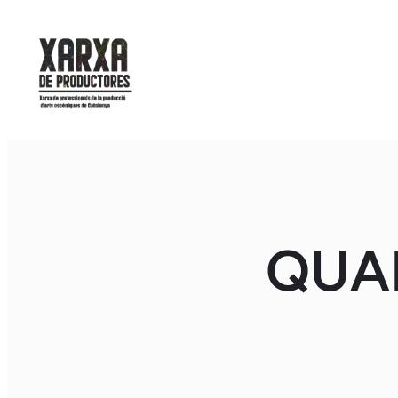
Vés
al
contingut
QUA