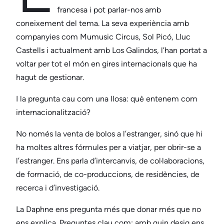
francesa i pot parlar-nos amb
coneixement del tema. La seva experiència amb
companyies com Mumusic Circus, Sol Picó, Lluc
Castells i actualment amb Los Galindos, l’han portat a
voltar per tot el món en gires internacionals que ha
hagut de gestionar.
I la pregunta cau com una llosa: què entenem com
internacionalització?
No només la venta de bolos a l’estranger, sinó que hi
ha moltes altres fórmules per a viatjar, per obrir-se a
l’estranger. Ens parla d’intercanvis, de col·laboracions,
de formació, de co-produccions, de residències, de
recerca i d’investigació.
La Daphne ens pregunta més que donar més que no
ens explica. Preguntes clau com: amb quin desig ens