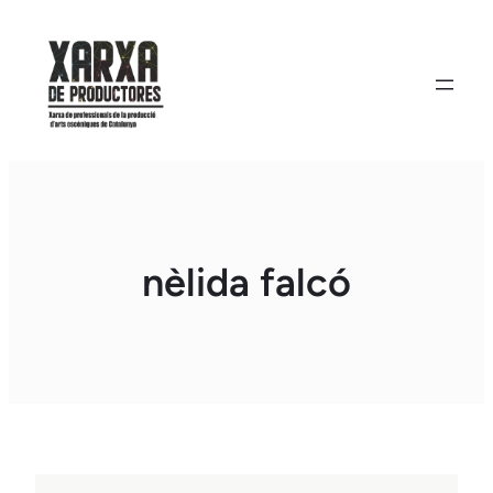
Vés
al
contingut
nèlida falcó