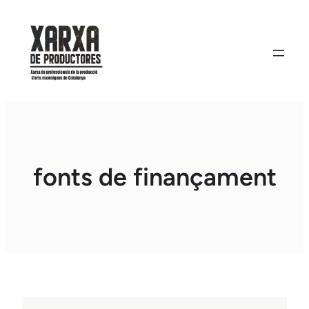
Vés
al
contingut
fonts de finançament