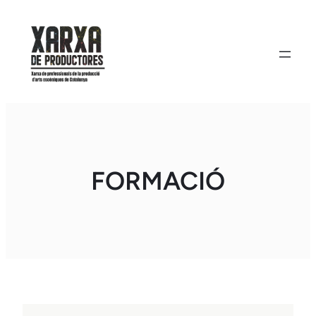
Vés
al
contingut
FORMACIÓ