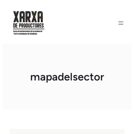
Vés
al
contingut
mapadelsector